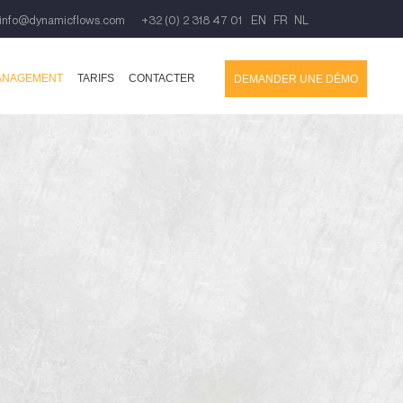
info@dynamicflows.com
+32 (0) 2 318 47 01
EN
FR
NL
ANAGEMENT
TARIFS
CONTACTER
DEMANDER UNE DÉMO
pri