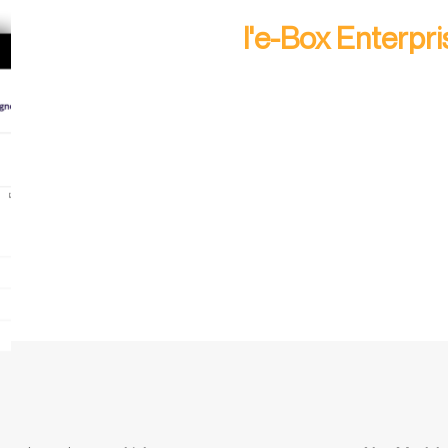
l'e-Box Enterpri
Une solution globale conçue par
pour les utilisateurs afin de pa
collaborer sur les information
DEMANDER UNE DÉMO