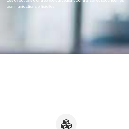
Les directions d’entreprise qui veulent centraliser et sécuriser les
communications officielles