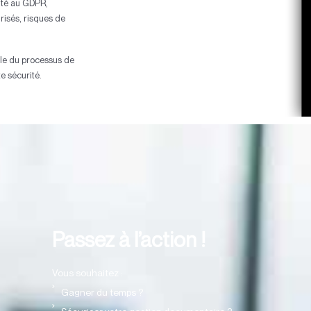
mité au GDPR,
risés, risques de
le du processus de
te sécurité.
Passez à l’action !
Vous souhaitez :
Gagner du temps ?