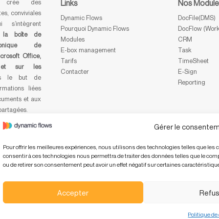
crée des
Links
Nos Modul
es, conviviales
Dynamic Flows
DocFile(DMS)
i s’intègrent
Pourquoi Dynamic Flows
DocFlow (Work
s
la boîte de
Modules
CRM
ronique de
E-box management
Task
icrosoft Office,
Tarifs
TimeSheet
et sur les
Contacter
E-Sign
s le but de
Reporting
ormations liées
cuments et aux
partagées.
Gérer le consentem
Pour offrir les meilleures expériences, nous utilisons des technologies telles que les 
consentir à ces technologies nous permettra de traiter des données telles que le compo
ou de retirer son consentement peut avoir un effet négatif sur certaines caractéristique
Accepter
Refus
Politique de