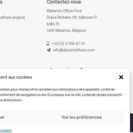
es
Contactez-nous
Waterloo Office Park
sflows engine)
Drève Richelle, 161, bâtiment P,
boîte 31,
1410 Waterloo, Belgium
+32 (0) 2 318 47 01
info@dynamicflows.com
ent aux cookies
cookies pour stocker et/ou accéder aux informations des appareils. Le fait de
rtement de navigation ou les ID uniques sur ce site. Le fait de ne pas consentir
s et fonctions.
er
Voir les préférences
EN
FR
NL
 cookies