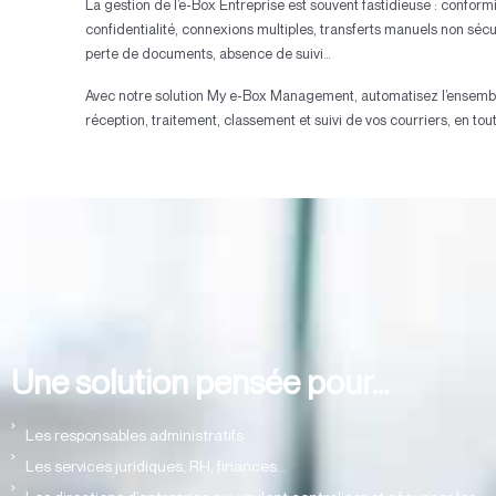
La gestion de l’e-Box Entreprise est souvent fastidieuse : confor
confidentialité, connexions multiples, transferts manuels non sécu
perte de documents, absence de suivi…
Avec notre solution My e-Box Management, automatisez l’ensemb
réception, traitement, classement et suivi de vos courriers, en tou
Une solution pensée pour...
Les responsables administratifs
Les services juridiques, RH, finances...