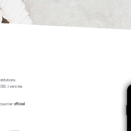
stitutions
SS…) vers les
 courrier
officiel