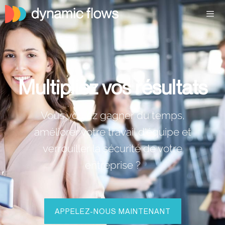
Multipliez vos résultats
Vous voulez gagner du temps,
améliorer votre travail d'équipe et
verrouiller la sécurité de votre
entreprise ?
APPELEZ-NOUS MAINTENANT