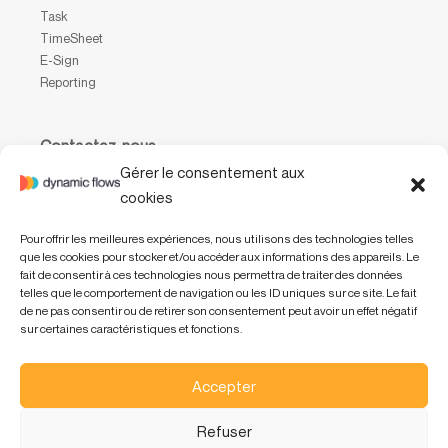
Task
TimeSheet
E-Sign
Reporting
Contactez-nous
Gérer le consentement aux
Waterloo Office Park
cookies
Drève Richelle, 161, bâtiment P, boîte 31,
1410 Waterloo, Belgium
Pour offrir les meilleures expériences, nous utilisons des technologies telles
que les cookies pour stocker et/ou accéder aux informations des appareils. Le
+32 (0) 2 318 47 01
fait de consentir à ces technologies nous permettra de traiter des données
info@dynamicflows.com
telles que le comportement de navigation ou les ID uniques sur ce site. Le fait
de ne pas consentir ou de retirer son consentement peut avoir un effet négatif
sur certaines caractéristiques et fonctions.
Accepter
Refuser