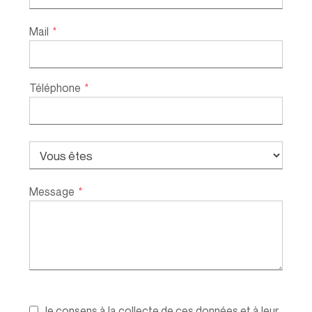
Mail
*
Téléphone
*
Message
*
Je consens à la collecte de ces données et à leur